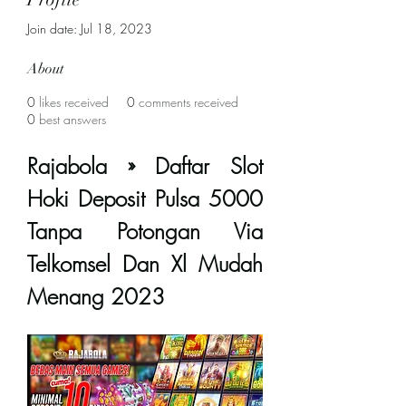
Join date: Jul 18, 2023
About
0
likes received
0
comments received
0
best answers
Rajabola » Daftar Slot 
Hoki Deposit Pulsa 5000 
Tanpa Potongan Via 
Telkomsel Dan Xl Mudah 
Menang 2023