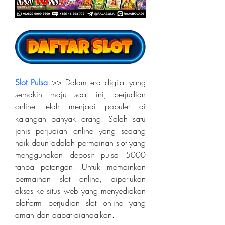
Slot Pulsa
>> Dalam era digital yang 
semakin maju saat ini, perjudian 
online telah menjadi populer di 
kalangan banyak orang. Salah satu 
jenis perjudian online yang sedang 
naik daun adalah permainan slot yang 
menggunakan deposit pulsa 5000 
tanpa potongan. Untuk memainkan 
permainan slot online, diperlukan 
akses ke situs web yang menyediakan 
platform perjudian slot online yang 
aman dan dapat diandalkan.