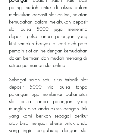
paling mudah untuk di akses dalam 
melakukan deposit slot online, selaian 
kemudahan dalam melakukan deposit 
slot pulsa 5000 juga menerima 
deposit pulsa tanpa potongan yang 
kini semakin banyak di cari oleh para 
pemain slot online dengan kemudahan 
dalam bermain dan mudah menang di 
setipa permainan slot online.
Sebagai salah satu situs terbaik slot 
deposit 5000 via pulsa tanpa 
potongan juga membrikan daftar situs 
slot pulsa tanpa potongan yang 
mungkin bisa anda akses dengan link 
yang kami berikan sebagai berikut 
atau bisa menjadi refrensi untuk anda 
yang ingin bergabung dengan slot 